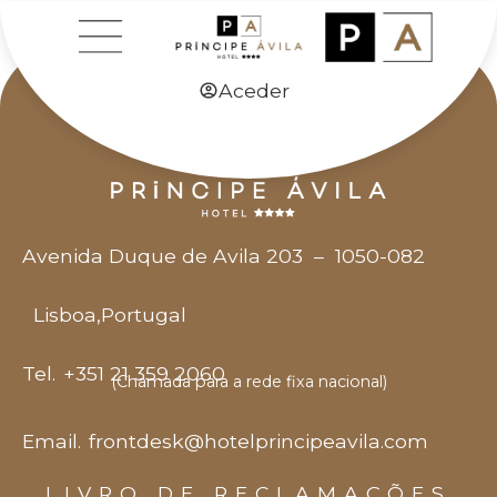
Aceder
Avenida Duque de Avila 203
–
1050-082
Lisboa
,
Portugal
Tel.
+351 21 359 2060
(Chamada para a rede fixa nacional)
Email.
frontdesk@hotelprincipeavila.com
LIVRO DE RECLAMAÇÕES