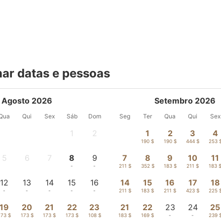
nar datas e pessoas
Agosto 2026
Setembro 2026
Qua
Qui
Sex
Sáb
Dom
Seg
Ter
Qua
Qui
Sex
1
2
1
2
3
4
-
-
190 $
190 $
444 $
253 
5
6
7
8
9
7
8
9
10
11
-
-
-
-
-
211 $
352 $
183 $
211 $
183 
12
13
14
15
16
14
15
16
17
18
-
-
-
-
-
211 $
183 $
211 $
423 $
225 
19
20
21
22
23
21
22
23
24
25
173 $
173 $
173 $
173 $
108 $
183 $
169 $
-
-
239 