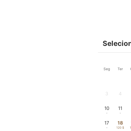
Selecio
Seg
Ter
3
4
-
-
10
11
-
-
17
18
-
120 $