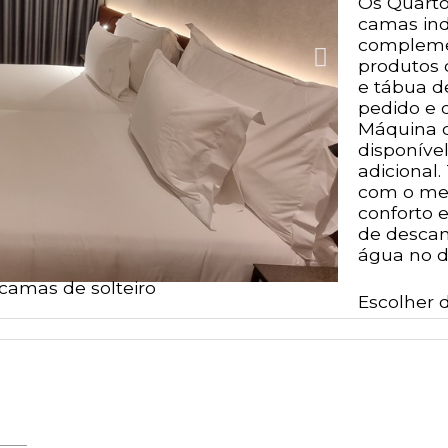
Os Quarto
camas ind
compleme
produtos 
e tábua d
pedido e 
Máquina 
disponíve
adicional.
com o mel
conforto e
de descan
água no d
 camas de solteiro
Escolher 