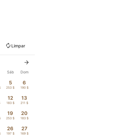
Limpar
Sáb
Dom
5
6
$
253 $
190 $
12
13
$
183 $
211 $
19
20
$
253 $
183 $
26
27
$
197 $
169 $